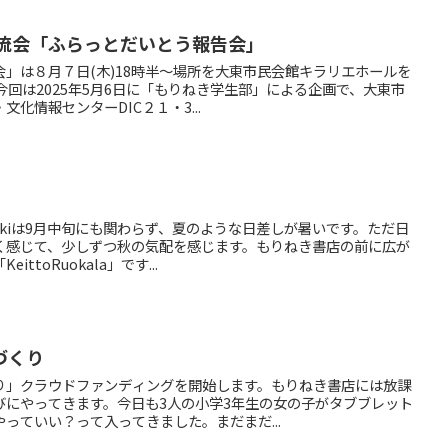
交流会「ふらっとだいとう報告会」
」は８月７日(木)18時半～場所を大東市民会館キラリエホールを
今回は2025年5月6日に「もりねき学生部」による企画で、大東市
化情報センターDIC２１・3...
nekiは9月中旬にも関わらず、夏のような日差しが暑いです。ただ日
く感じて、少しずつ秋の気配を感じます。もりねき書店の前に広が
ttoRuokala」です...
づくり
り」クラウドファンディングを開始します。もりねき書店には放課
びにやってきます。今日も3人の小学3年生の女の子がタブブレット
っていい？って入ってきました。まだまだ...