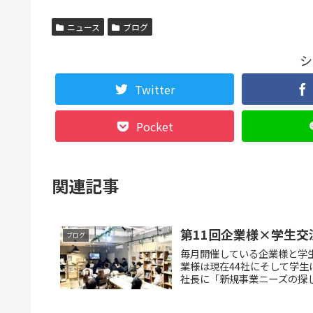
ニュース
ブログ
シ
Twitter
Pocket
関連記事
第11回企業様×学生交流
ブログ
毎月開催している企業様と学生
業様は現在44社にそして学生
社長に「新規事業ニーズの探し