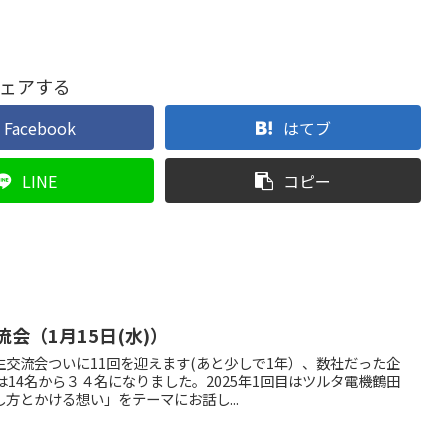
ェアする
Facebook
はてブ
LINE
コピー
会（1月15日(水)）
交流会ついに11回を迎えます(あと少しで1年）、数社だった企
は14名から３４名になりました。2025年1回目はツルタ電機鶴田
方とかける想い」をテーマにお話し...