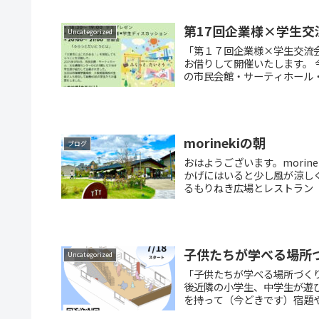
第17回企業様×学生
Uncategorized
「第１７回企業様×学生交流会
お借りして開催いたします。 
の市民会館・サーティホール・文
morinekiの朝
ブログ
おはようございます。mori
かげにはいると少し風が涼し
るもりねき広場とレストラン「Kei
子供たちが学べる場所
Uncategorized
「子供たちが学べる場所づく
後近隣の小学生、中学生が遊
を持って（今どきです）宿題や