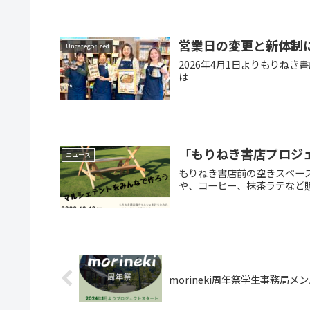
営業日の変更と新体制
Uncategorized
2026年4月1日よりもりね
営業日 月、
「もりねき書店プロジ
ニュース
もりねき書店前の空きスペー
や、コーヒー、抹茶ラテなど
morineki周年祭学生事務局メ