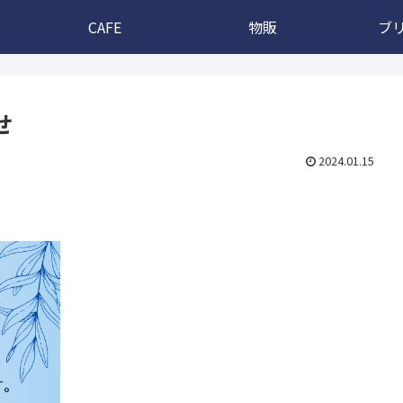
CAFE
物販
ブ
せ
2024.01.15