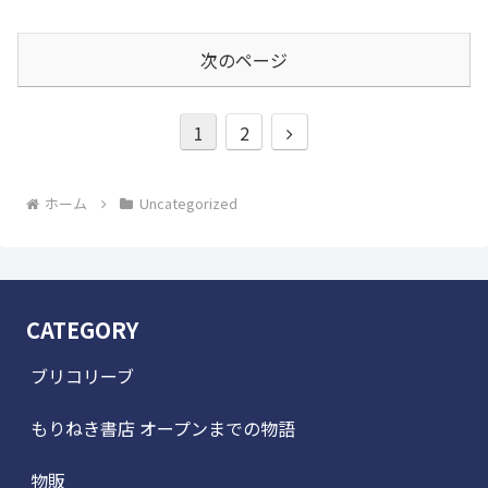
次のページ
次
1
2
へ
ホーム
Uncategorized
CATEGORY
ブリコリーブ
もりねき書店 オープンまでの物語
物販