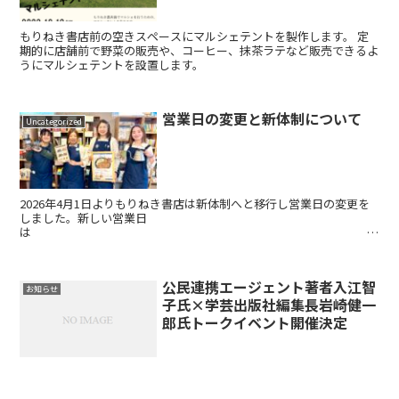
もりねき書店前の空きスペースにマルシェテントを製作します。 定
期的に店舗前で野菜の販売や、コーヒー、抹茶ラテなど販売できるよ
うにマルシェテントを設置します。
営業日の変更と新体制について
Uncategorized
2026年4月1日よりもりねき書店は新体制へと移行し営業日の変更を
しました。新しい営業日
は
営業日 月、火、水、木、金...
公民連携エージェント著者入江智
お知らせ
子氏×学芸出版社編集長岩崎健一
郎氏トークイベント開催決定