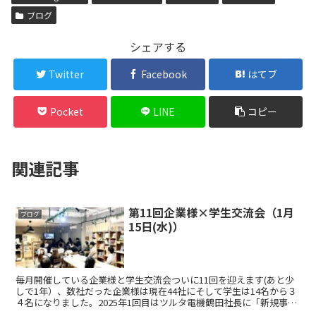
ブログ
シェアする
Twitter
Facebook
はてブ
Pocket
LINE
コピー
関連記事
第11回企業様×学生交流会（1月
ブログ
15日(水)）
毎月開催している企業様と学生交流会ついに11回を迎えます(あと少
しで1年）、数社だった企業様は現在44社にそして学生は14名から３
４名になりました。2025年1回目はツルタ電機鶴田社長に「新規事業
ニーズの探し方とかける想い」をテーマにお話し...