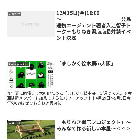
12月15日(金)18:00
お知らせ
～ 公民
連携エージェント著者入江智子ト
ーク＋もりねき書店店長対談イベ
ント決定
「ましかく絵本展in大阪」
Uncategorized
昨年夏に開催して大好評だった「ましかく絵本展」が帰って来ます今
回は新メンバーも加えてさらにパワーアップ！！4月29日～5月5日今
年のGWはぜひもりねき書店に
「もりねき書店プロジェクト」～
ニュース
みんなで作る新しい本屋～＜４＞