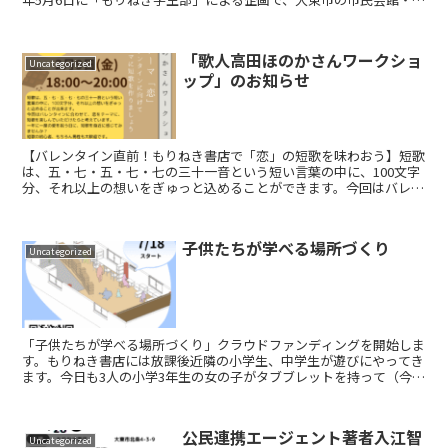
ーティホール・文化情報センターDIC２１・3...
「歌人高田ほのかさんワークショ
Uncategorized
ップ」のお知らせ
【バレンタイン直前！もりねき書店で「恋」の短歌を味わおう】短歌
は、五・七・五・七・七の三十一音という短い言葉の中に、100文字
分、それ以上の想いをぎゅっと込めることができます。今回はバレン
タインに合わせて、恋をテーマに、短歌に親しんでいただ...
子供たちが学べる場所づくり
Uncategorized
「子供たちが学べる場所づくり」クラウドファンディングを開始しま
す。もりねき書店には放課後近隣の小学生、中学生が遊びにやってき
ます。今日も3人の小学3年生の女の子がタブブレットを持って（今ど
きです）宿題やっていい？って入ってきました。まだまだ...
公民連携エージェント著者入江智
Uncategorized