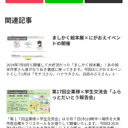
関連記事
ましかく絵本展×にがおえイベン
Uncategorized
トの開催
2024年7月8月と開催して大好況だった「ましかく絵本展」！あの絵
本作家さん達がもりねき書店に戻ってきます。今回はにがおえおベン
トとして1月は「モチコさん、ハナウタさん、白目みさえさん」3月
は「ぴよととなつきさん」が来店されます。
第17回企業様×学生交流会「ふら
Uncategorized
っとだいとう報告会」
「第１７回企業様×学生交流会」は８月７日(木)18時半～場所を大東
市民会館キラリエホールをお借りして開催いたします。 今回は2025
年5月6日に「もりねき学生部」による企画で、大東市の市民会館・サ