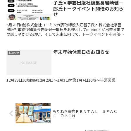
子氏×学芸出版社編集長岩崎健一
郎氏トークイベント開催のお知ら
せ
6月28日(金)株式会社コーミン代表取締役入江智子氏と株式会社学芸
出版社取締役編集長岩崎健一郎氏をお迎えしてmorinekiが出来るまで
の話しやかける想い、そして未来に向けて、トークイベントを開催し
ます。トークイベントの後はお2人を囲んで懇...
年末年始休業日のお知らせ
お知らせ
12月29日16時閉店12月29日～1月3日休業1月4日10時～平常営業
もりねき書店ＲＥＮＴＡＬ ＳＰＡＣ
Ｅ ＯＰＥＮ